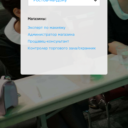
Ростов-на-Дону
Магазины:
Эксперт по макияжу
Администратор магазина
Продавец-консультант
Контролер торгового зала/охранник