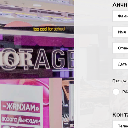
Личн
Гражда
Р
Конт