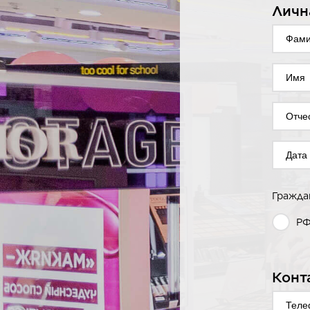
Личн
Гражда
Р
Конт