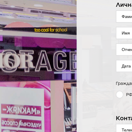
Личн
Гражда
Р
Конт