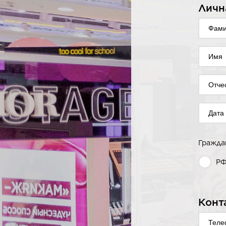
Личн
Гражда
Р
Конт