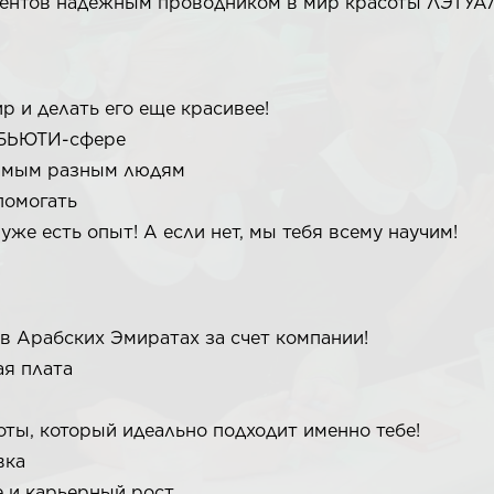
иентов надежным проводником в мир красоты ЛЭТУА
р и делать его еще красивее!
 БЬЮТИ-сфере
самым разным людям
помогать
 уже есть опыт! А если нет, мы тебя всему научим!
в Арабских Эмиратах за счет компании!
ая плата
ты, который идеально подходит именно тебе!
вка
е и карьерный рост