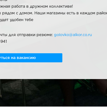
жная работа в дружном коллективе!
 рядом с домом. Наши магазины есть в каждом район
удет удобен тебе
чты для отправки резюме:
golovko@alkor.co.ru
3941
ться на вакансию