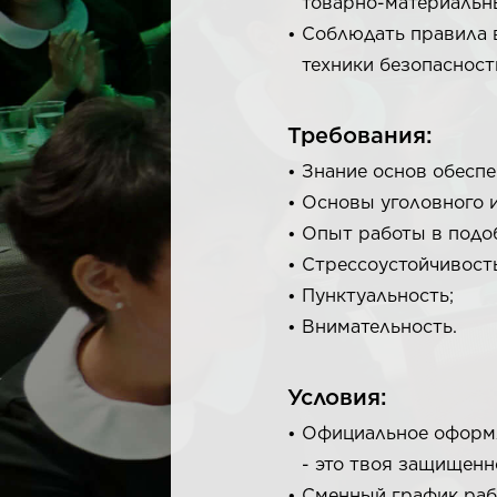
товарно-материальн
Соблюдать правила в
техники безопасност
Требования:
Знание основ обеспе
Основы уголовного и
Опыт работы в подоб
Стрессоустойчивость
Пунктуальность;
Внимательность.
Условия:
Официальное оформл
- это твоя защищенн
Сменный график ра