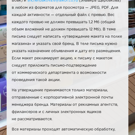
Вовк) и
shcherbakova.e@alkor.co.ru
(Эльвира Щербакова)
в любом из форматов для просмотра — JPEG, PDF. Для
каждой активности — отдельный файл с превью. Вес
каждого превью не должен превышать 1,2 Мб (общий
объем вложений не должен превышать 12 Мб). В теме
письма следует написать «утверждение макета на полке
магазина» и указать свой бренд. В теле письма нужно
указать назначение объявления и дату его размещения.
Если макет рекламирует акцию, к письму с макетом
следует приложить письмо-подтверждение
от коммерческого департамента о возможности
проведения такой акции.
На утверждение принимаются только материалы,
отправленные с корпоративной электронной почты
менеджера бренда. Материалы от рекламных агентств,
фрилансеров и с личных электронных ящиков
не рассматриваются.
Все материалы проходят автоматическую обработку,