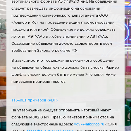
вертикального формата А5 (148×210 мм). На объявлении
следует размещать информацию на основании
подтверждения коммерческого департамента ООО
«Алькор и Ко» на проведение акции (промотирования
продукта или иное). Объявление не должно содержать
логотип ЛЭТУАЛЬ и любые упоминания о ЛЭТУАЛЬ.
Содержание объявления должно удовлетворять всем
требованиям Закона о рекламе РФ.
В зависимости от содержания рекламного сообщения
на объявлении обязательно должна быть сноска. Размер
шрифта сноски должен быть не менее 7-го кегля. Ниже
приведены примеры текстов.
Таблица примеров (PDF)
На утверждение следует отправлять итоговый макет
формата 148×210 мм. Превью макетов принимаются на
следующие электронные адреса:
vovk@alkor.co.ru
(Юлия