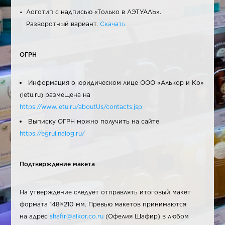
Логотип с надписью «Только в ЛЭТУАЛЬ».
Разворотный вариант.
Скачать
ОГРН
Информация о юридическом лице ООО «Алькор и Ко»
(letu.ru) размещена на
https://www.letu.ru/aboutUs/contacts.jsp
Выписку ОГРН можно получить на сайте
https://egrul.nalog.ru/
Подтверждение макета
На утверждение следует отправлять итоговый макет
формата 148×210 мм. Превью макетов принимаются
на адрес
shafir@alkor.co.ru
(Офелия Шафир) в любом