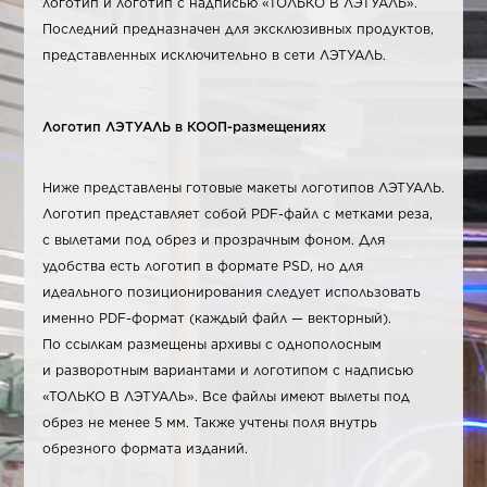
логотип и логотип с надписью «ТОЛЬКО В ЛЭТУАЛЬ».
Последний предназначен для эксклюзивных продуктов,
представленных исключительно в сети ЛЭТУАЛЬ.
Логотип ЛЭТУАЛЬ в КООП-размещениях
Ниже представлены готовые макеты логотипов ЛЭТУАЛЬ.
Логотип представляет собой PDF-файл с метками реза,
с вылетами под обрез и прозрачным фоном. Для
удобства есть логотип в формате PSD, но для
идеального позиционирования следует использовать
именно PDF-формат (каждый файл — векторный).
По ссылкам размещены архивы с однополосным
и разворотным вариантами и логотипом с надписью
«ТОЛЬКО В ЛЭТУАЛЬ». Все файлы имеют вылеты под
обрез не менее 5 мм. Также учтены поля внутрь
обрезного формата изданий.